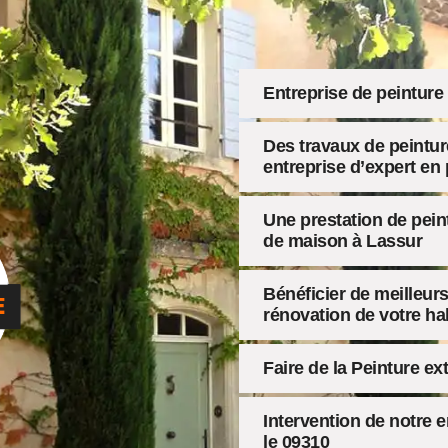
Entreprise de peinture
Des travaux de peintur
entreprise d’expert en
Une prestation de pein
de maison à Lassur
Bénéficier de meilleurs
rénovation de votre ha
Faire de la Peinture ex
Intervention de notre 
le 09310