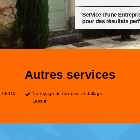
Service d’une Entrepri
pour des résultats per
Autres services
r 09310
Nettoyage de terrasse et dallage
Lassur