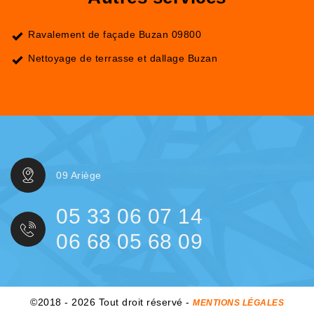
Ravalement de façade Buzan 09800
Nettoyage de terrasse et dallage Buzan
09 Ariège
05 33 06 07 14
06 68 05 68 09
©2018 - 2026 Tout droit réservé -
MENTIONS LÉGALES