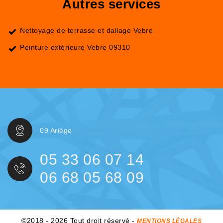
Autres services
Nettoyage de terrasse et dallage Vebre
Peinture extérieure Vebre 09310
09 Ariège
05 33 06 07 14
06 68 05 68 09
©2018 - 2026 Tout droit réservé -
MENTIONS LÉGALES