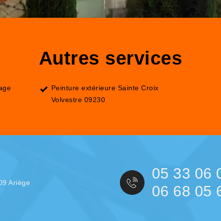
Autres services
lage
Peinture extérieure Sainte Croix
Volvestre 09230
05 33 06 
09 Ariège
06 68 05 