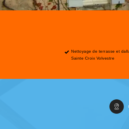
Nettoyage de terrasse et dal
Sainte Croix Volvestre