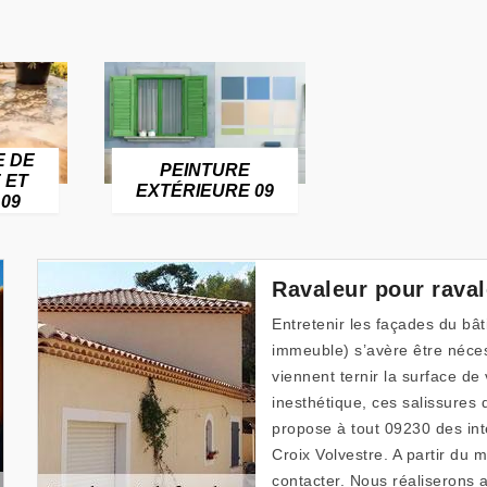
E DE
PEINTURE
 ET
EXTÉRIEURE 09
09
Ravaleur pour rava
Entretenir les façades du bât
immeuble) s’avère être néces
viennent ternir la surface de
inesthétique, ces salissures
propose à tout 09230 des int
Croix Volvestre. A partir du
contacter. Nous réaliserons a