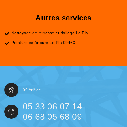
Autres services
Nettoyage de terrasse et dallage Le Pla
Peinture extérieure Le Pla 09460
09 Ariège
05 33 06 07 14
06 68 05 68 09