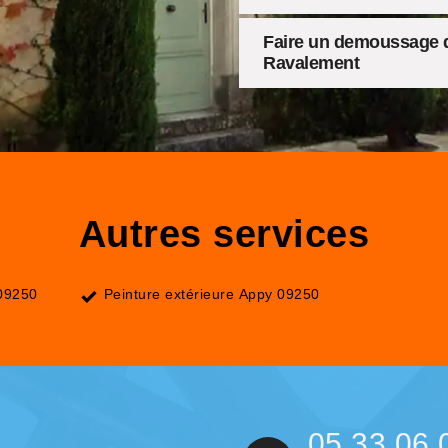
Faire un demoussage d
Ravalement
Autres services
09250
Peinture extérieure Appy 09250
05 33 06 