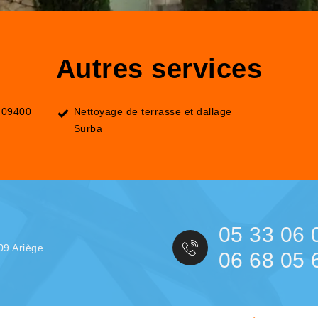
Autres services
 09400
Nettoyage de terrasse et dallage
Surba
05 33 06 
09 Ariège
06 68 05 