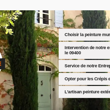
Choisir la peinture mur
Intervention de notre 
le 09400
Service de notre Entre
Opter pour les Crépis 
L’artisan peinture exté