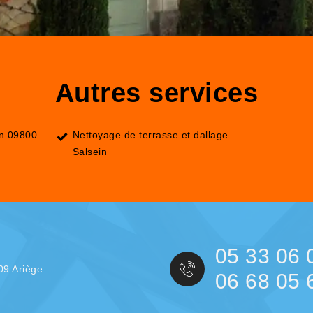
Autres services
in 09800
Nettoyage de terrasse et dallage
Salsein
05 33 06 
09 Ariège
06 68 05 