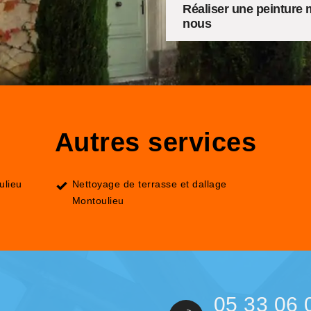
Réaliser une peinture 
nous
Autres services
ulieu
Nettoyage de terrasse et dallage
Montoulieu
05 33 06 