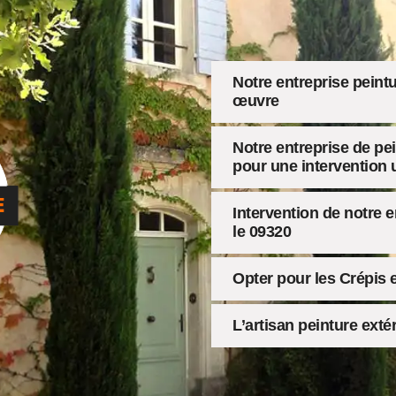
Notre entreprise peint
œuvre
Notre entreprise de pe
pour une intervention 
Intervention de notre 
le 09320
Opter pour les Crépis 
L’artisan peinture exté