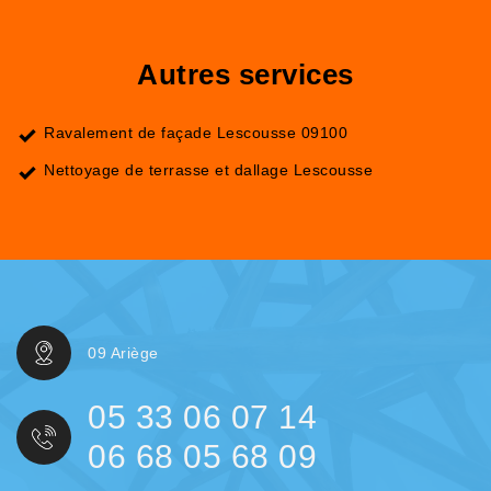
Autres services
Ravalement de façade Lescousse 09100
Nettoyage de terrasse et dallage Lescousse
09 Ariège
05 33 06 07 14
06 68 05 68 09