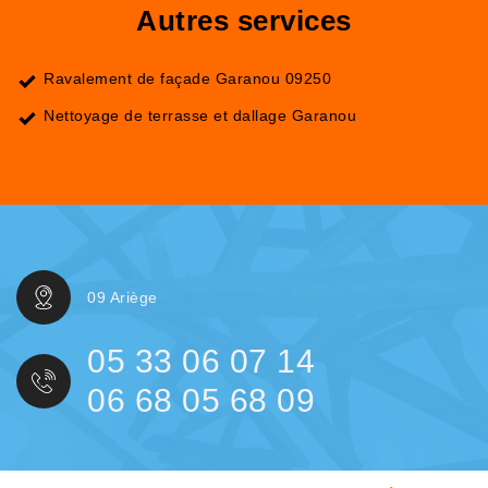
Autres services
Ravalement de façade Garanou 09250
Nettoyage de terrasse et dallage Garanou
09 Ariège
05 33 06 07 14
06 68 05 68 09