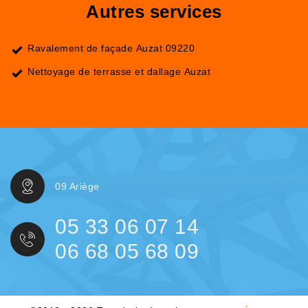
Autres services
Ravalement de façade Auzat 09220
Nettoyage de terrasse et dallage Auzat
09 Ariège
05 33 06 07 14
06 68 05 68 09