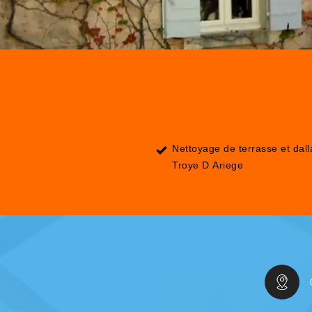
Nettoyage de terrasse et dal
Troye D Ariege