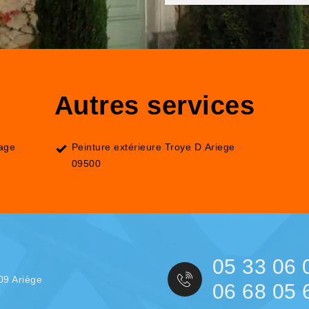
Autres services
lage
Peinture extérieure Troye D Ariege
09500
05 33 06 
09 Ariège
06 68 05 