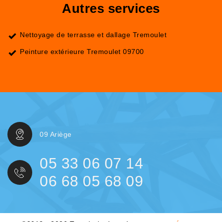
Autres services
Nettoyage de terrasse et dallage Tremoulet
Peinture extérieure Tremoulet 09700
09 Ariège
05 33 06 07 14
06 68 05 68 09