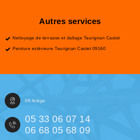
Autres services
Nettoyage de terrasse et dallage Taurignan Castet
Peinture extérieure Taurignan Castet 09160
09 Ariège
05 33 06 07 14
06 68 05 68 09