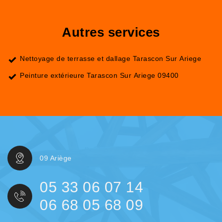
Autres services
Nettoyage de terrasse et dallage Tarascon Sur Ariege
Peinture extérieure Tarascon Sur Ariege 09400
09 Ariège
05 33 06 07 14
06 68 05 68 09