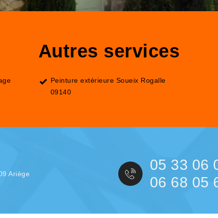
Autres services
lage
Peinture extérieure Soueix Rogalle
09140
05 33 06 
09 Ariège
06 68 05 