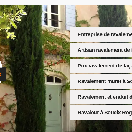
Entreprise de ravalem
Artisan ravalement de
Prix ravalement de faç
Ravalement muret à So
Ravalement et enduit d
Ravaleur à Soueix Rog