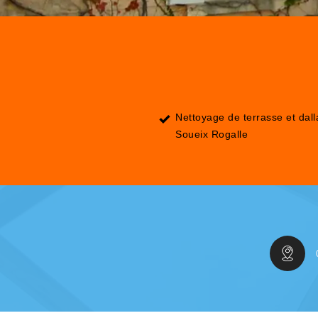
Nettoyage de terrasse et dal
Soueix Rogalle