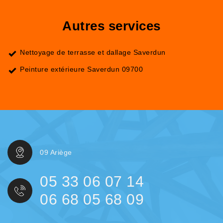
Autres services
Nettoyage de terrasse et dallage Saverdun
Peinture extérieure Saverdun 09700
09 Ariège
05 33 06 07 14
06 68 05 68 09