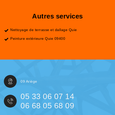
Autres services
Nettoyage de terrasse et dallage Quie
Peinture extérieure Quie 09400
09 Ariège
05 33 06 07 14
06 68 05 68 09