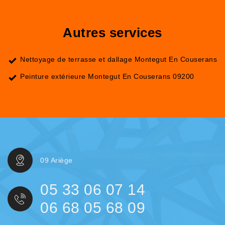
Autres services
Nettoyage de terrasse et dallage Montegut En Couserans
Peinture extérieure Montegut En Couserans 09200
09 Ariège
05 33 06 07 14
06 68 05 68 09