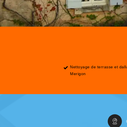
Nettoyage de terrasse et dal
Merigon