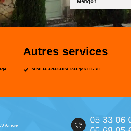
Merigon
Autres services
lage
Peinture extérieure Merigon 09230
05 33 06 
09 Ariège
06 68 05 