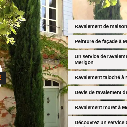
Ravalement de maison
Peinture de façade à 
Un service de ravaleme
Merigon
Ravalement taloché à 
Devis de ravalement d
Ravalement muret à M
Découvrez un service d