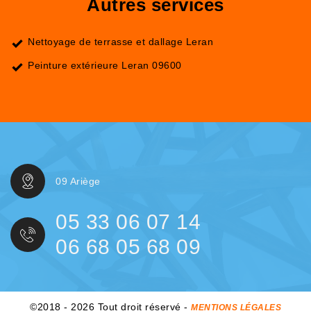
Autres services
Nettoyage de terrasse et dallage Leran
Peinture extérieure Leran 09600
09 Ariège
05 33 06 07 14
06 68 05 68 09
©2018 - 2026 Tout droit réservé -
MENTIONS LÉGALES