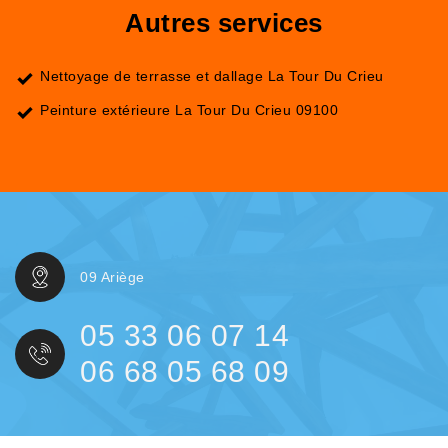
Autres services
Nettoyage de terrasse et dallage La Tour Du Crieu
Peinture extérieure La Tour Du Crieu 09100
09 Ariège
05 33 06 07 14
06 68 05 68 09