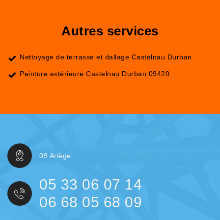
Autres services
Nettoyage de terrasse et dallage Castelnau Durban
Peinture extérieure Castelnau Durban 09420
09 Ariège
05 33 06 07 14
06 68 05 68 09