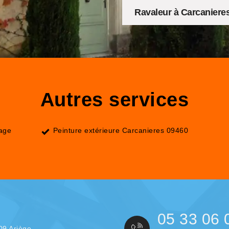
Ravaleur à Carcaniere
Autres services
lage
Peinture extérieure Carcanieres 09460
05 33 06 
09 Ariège