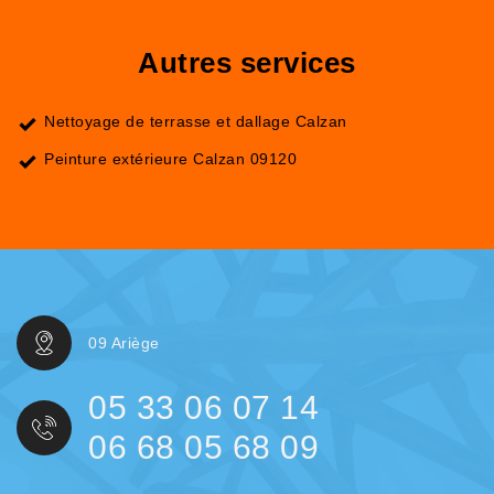
Autres services
Nettoyage de terrasse et dallage Calzan
Peinture extérieure Calzan 09120
09 Ariège
05 33 06 07 14
06 68 05 68 09