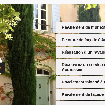
Ravalement de mur ext
Peinture de façade à 
Réalisation d’un raval
Découvrez un service d
Audressein
Ravalement taloché à 
Ravalement de façade 