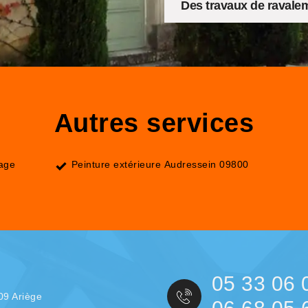
Des travaux de ravalem
Autres services
lage
Peinture extérieure Audressein 09800
05 33 06 
09 Ariège