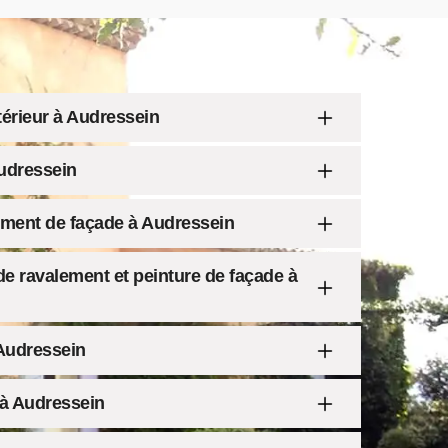
érieur à Audressein
Audressein
ement de façade à Audressein
e ravalement et peinture de façade à
Audressein
à Audressein