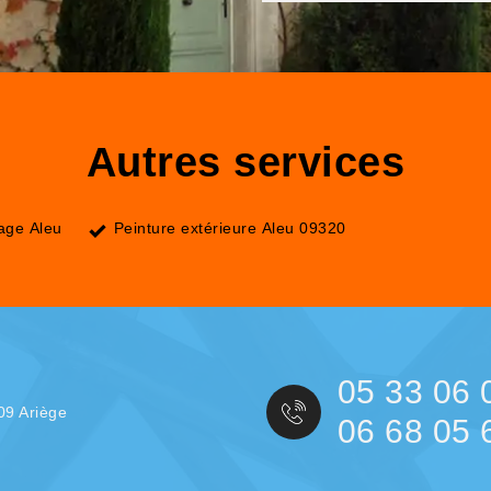
Autres services
lage Aleu
Peinture extérieure Aleu 09320
05 33 06 
09 Ariège
06 68 05 