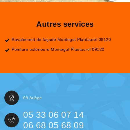
Autres services
Ravalement de façade Montegut Plantaurel 09120
Peinture extérieure Montegut Plantaurel 09120
09 Ariège
05 33 06 07 14
06 68 05 68 09