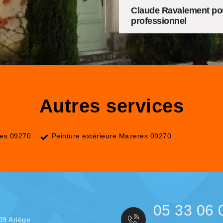
Claude Ravalement pou
professionnel
Autres services
res 09270
Peinture extérieure Mazeres 09270
05 33 06 
09 Ariège